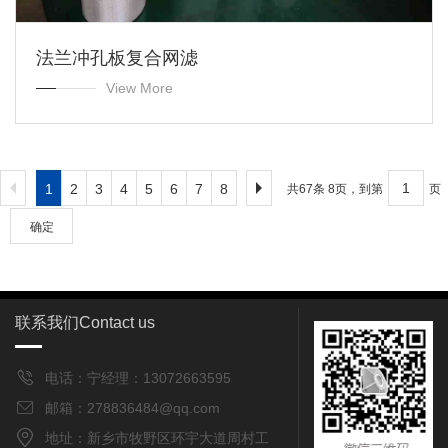
法兰冲孔板复合网滤
View More
1
2
3
4
5
6
7
8
共67条 8页，到第
页
确定
联系我们
Contact us
电话：宁经理：13072663595
邮箱：278836484@qq.com
地址：新乡市牧野区环宇大道周村工