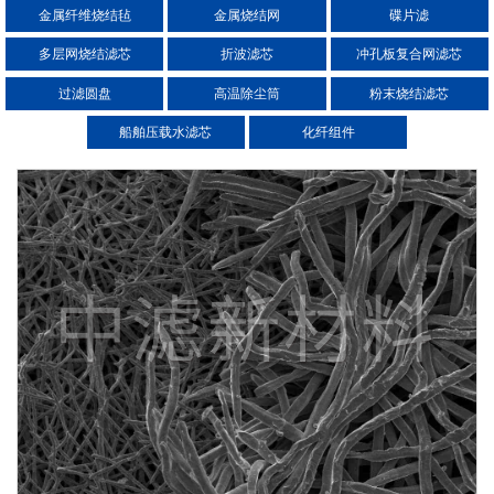
金属纤维烧结毡
金属烧结网
碟片滤
多层网烧结滤芯
折波滤芯
冲孔板复合网滤芯
过滤圆盘
高温除尘筒
粉末烧结滤芯
船舶压载水滤芯
化纤组件