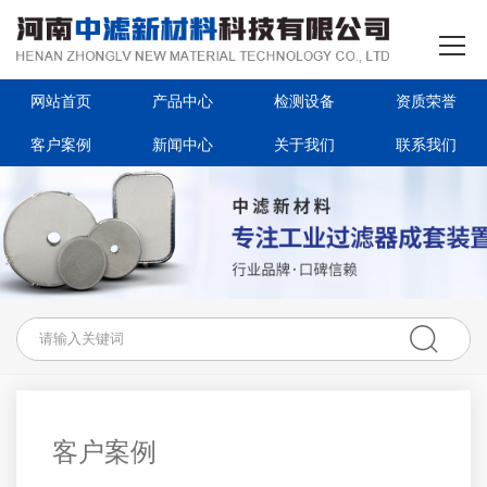
首页
产品中心
网站首页
产品中心
检测设备
资质荣誉
检测设备
客户案例
新闻中心
关于我们
联系我们
资质荣誉
客户案例
新闻中心
关于我们
联系我们
客户案例