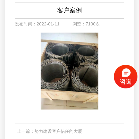
客户案例
发布时间：2022-01-11 浏览：7100次
上一篇：
努力建设客户信任的大厦